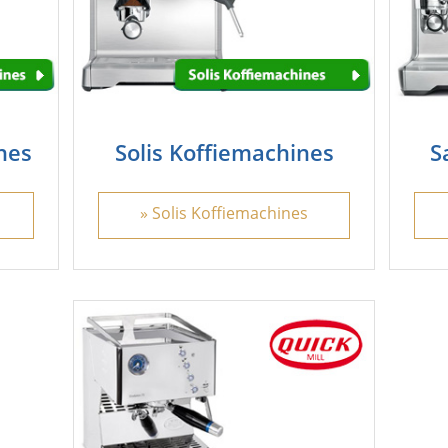
nes
Solis Koffiemachines
S
s
» Solis Koffiemachines